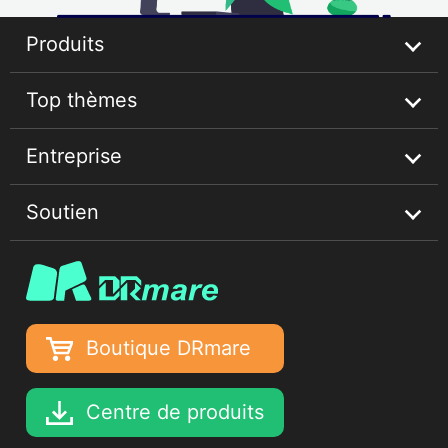
Produits
Top thèmes
Streaming Audio Recorder
Entreprise
Guides musicaux Spotify
Soutien
Conseils Apple Music
À propos
Conseils Deezer Music
Confidentialité
Centre d'aide
Conditions d'utilisation
Tutoriels
Boutique DRmare
Déclaration de droits d'auteur
Récupérer la licence
Entreprise
Centre de produits
Mise à niveau et remboursement