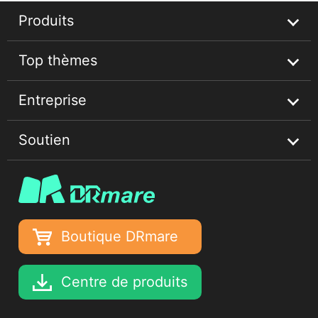
Produits
Top thèmes
Streaming Audio Recorder
Entreprise
Guides musicaux Spotify
Soutien
Conseils Apple Music
À propos
Conseils Deezer Music
Confidentialité
Centre d'aide
Conditions d'utilisation
Tutoriels
Boutique DRmare
Déclaration de droits d'auteur
Récupérer la licence
Centre de produits
Entreprise
Mise à niveau et remboursement