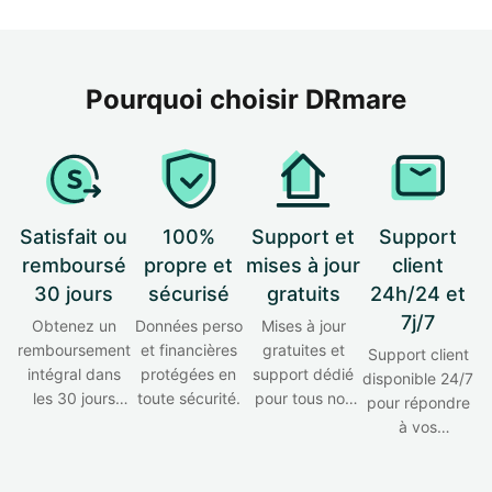
Pourquoi choisir DRmare
Satisfait ou
100%
Support et
Support
remboursé
propre et
mises à jour
client
30 jours
sécurisé
gratuits
24h/24 et
7j/7
Obtenez un
Données perso
Mises à jour
remboursement
et financières
gratuites et
Support client
intégral dans
protégées en
support dédié
disponible 24/7
les 30 jours
toute sécurité.
pour tous nos
pour répondre
suivant l’achat.
produits.
à vos
questions.