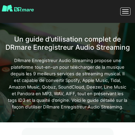
Streaming Audio Recorder
Aperçu
Caractéristiques
Un guide d’utilisation complet de
Avis(
...
)
DRmare Enregistreur Audio Streaming
Astuces streaming
DRmare Enregistreur Audio Streaming propose une
plateforme tout-en-un pour télécharger de la musique
Essai gratuit
Acheter
depuis les 9 meilleurs services de streaming musical. Il
est capable de convertir Spotify, Apple Music, Tidal,
Amazon Music, Qobuz, SoundCloud, Deezer, Line Music
et Pandora en MP3, WAV, AIFF, tout en préservant les
tags ID3 et la qualité d’origine. Voici le guide détaillé sur la
façon d’utiliser DRmare Enregistreur Audio Streaming.