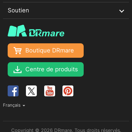
Guides musicaux Spotify
Soutien
Conseils Apple Music
À propos
Conseils Deezer Music
Confidentialité
Centre d'aide
Conditions d'utilisation
Tutoriels
Boutique DRmare
Déclaration de droits d'auteur
Récupérer la licence
Entreprise
Centre de produits
Mise à niveau et remboursement
FAQ
S'abonner
Français
Copyright © 2026 DRmare. Tous droits réservés.